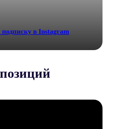
am
 подписку в Instagram
мпозиций