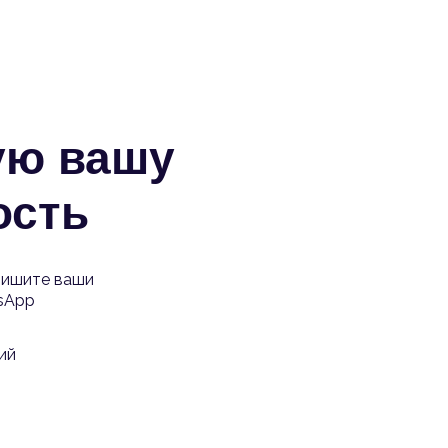
ую вашу
ость
пишите ваши
sApp
ий