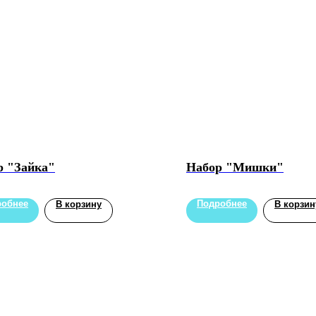
р "Зайка"
Набор "Мишки"
робнее
Подробнее
В корзину
В корзин